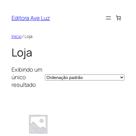
Pular
para
Editora Ave Luz
o
conteúdo
Início
/ Loja
Loja
Exibindo um
único
resultado